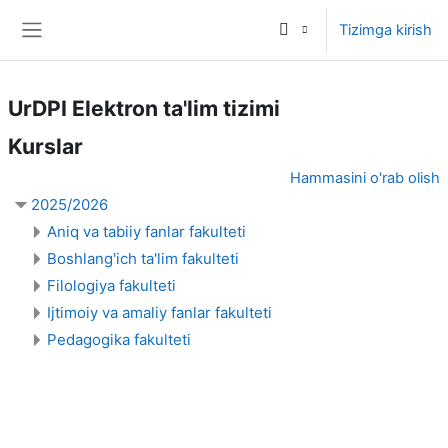
Asosiy mundarijaga o‘tish
Tizimga kirish
Yon panel
UrDPI Elektron ta'lim tizimi
Kurslar
Hammasini o'rab olish
2025/2026
Aniq va tabiiy fanlar fakulteti
Boshlang'ich ta'lim fakulteti
Filologiya fakulteti
Ijtimoiy va amaliy fanlar fakulteti
Pedagogika fakulteti